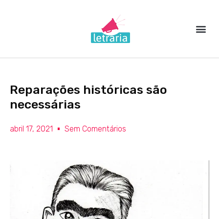
Ir
para
o
Sobre nós
Registrar livro
conteúdo
Reparações históricas são
necessárias
abril 17, 2021
Sem Comentários