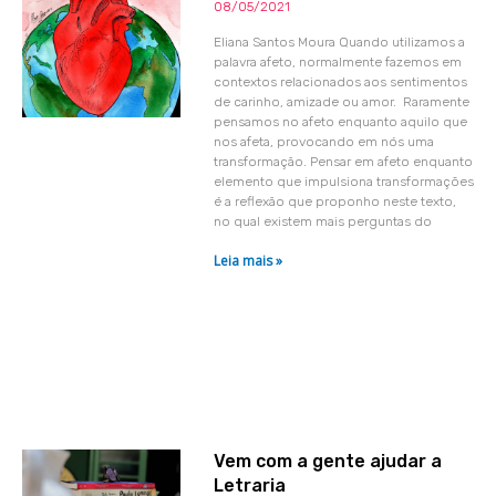
08/05/2021
Eliana Santos Moura Quando utilizamos a
palavra afeto, normalmente fazemos em
contextos relacionados aos sentimentos
de carinho, amizade ou amor. Raramente
pensamos no afeto enquanto aquilo que
nos afeta, provocando em nós uma
transformação. Pensar em afeto enquanto
elemento que impulsiona transformações
é a reflexão que proponho neste texto,
no qual existem mais perguntas do
Leia mais »
Vem com a gente ajudar a
Letraria