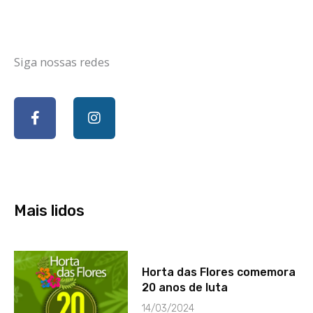
Siga nossas redes
F
I
a
n
c
s
e
t
b
a
o
g
o
r
k
a
-
m
Mais lidos
f
Horta das Flores comemora
20 anos de luta
14/03/2024