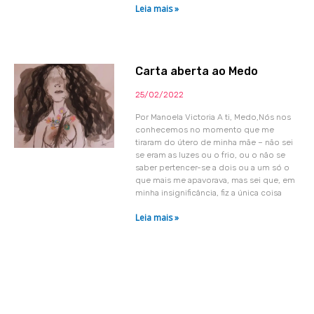
Leia mais »
Carta aberta ao Medo
25/02/2022
Por Manoela Victoria A ti, Medo,Nós nos
conhecemos no momento que me
tiraram do útero de minha mãe – não sei
se eram as luzes ou o frio, ou o não se
saber pertencer-se a dois ou a um só o
que mais me apavorava, mas sei que, em
minha insignificância, fiz a única coisa
Leia mais »